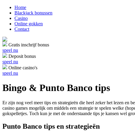
Home
Blackjack bonussen
Casino
Online gokken
Contact
Gratis inschrijf bonus
speel nu
Deposit bonus
speel nu
Online casino's
speel nu
Bingo & Punto Banco tips
Er zijn nog veel meer tips en strategieën die heel zeker het lezen en be
casino games mogelijk om middels een strategie te spelen welke (hopeli
gokspelletjes. Toch kun je met de onderstaande tips je kansen wel gr
Punto Banco tips en strategieën