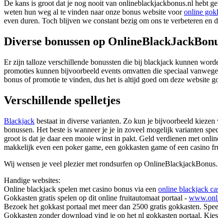
De kans is groot dat je nog nooit van onlineblackjackbonus.nl hebt g
weten hun weg al te vinden naar onze bonus website voor
online gok
even duren. Toch blijven we constant bezig om ons te verbeteren en 
Diverse bonussen op OnlineBlackJackBonu
Er zijn talloze verschillende bonussten die bij blackjack kunnen wor
promoties kunnen bijvoorbeeld events omvatten die speciaal vanwege ee
bonus of promotie te vinden, dus het is altijd goed om deze website g
Verschillende spelletjes
Blackjack
bestaat in diverse varianten. Zo kun je bijvoorbeeld kieze
bonussen. Het beste is wanneer je je in zoveel mogelijk varianten spec
groot is dat je daar een mooie winst in pakt. Geld verdienen met onlin
makkelijk even een poker game, een gokkasten game of een casino fruit
Wij wensen je veel plezier met rondsurfen op OnlineBlackjackBonus.
Handige websites:
Online blackjack spelen met casino bonus via een
online blackjack ca
Gokkasten gratis spelen op dit online fruitautomaat portaal -
www.onli
Bezoek het gokkast portaal met meer dan 2500 gratis gokkasten. Spee
Gokkasten zonder download vind je op het nl gokkasten portaal. Kie