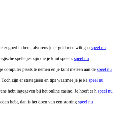
je er goed in bent, alvorens je er geld mee wilt gaa
speel nu
gische spelletjes zijn die je kunt spelen,
speel nu
er je computer plaats te nemen en je kunt meteen aan de
speel nu
 Toch zijn er strategieën en tips waarmee je je ka
speel nu
ens hebt ingegeven bij het online casino. Je hoeft er h
speel nu
eden hebt, dan is het doen van een storting
speel nu