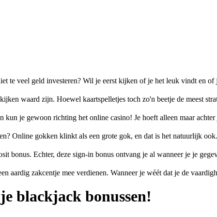
 te veel geld investeren? Wil je eerst kijken of je het leuk vindt en of 
kijken waard zijn. Hoewel kaartspelletjes toch zo'n beetje de meest strate
dan kun je gewoon richting het online casino! Je hoeft alleen maar acht
n? Online gokken klinkt als een grote gok, en dat is het natuurlijk ook.
osit bonus. Echter, deze sign-in bonus ontvang je al wanneer je je gegev
 een aardig zakcentje mee verdienen. Wanneer je wéét dat je de vaardigh
 je blackjack bonussen!