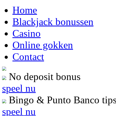
Home
Blackjack bonussen
Casino
Online gokken
Contact
No deposit bonus
speel nu
Bingo & Punto Banco tip
speel nu